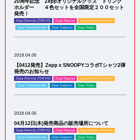
20周年記念 Zeppオリジナルグッズ ドリンク
ホルダー ４色セットを全国限定２００セット
発売！
Zepp Divercity (TOKYO)
Zepp Nagoya
Zepp Namba (OSAKA)
Zepp OsakaBayside
Zepp Sapporo
Zepp Tokyo
2018.04.05
【0412発売】Zepp x SNOOPYコラボTシャツ2弾
発売のお知らせ
Zepp Divercity (TOKYO)
Zepp Nagoya
Zepp Namba (OSAKA)
Zepp OsakaBayside
Zepp Sapporo
Zepp Tokyo
2018.04.05
04月12日(木)発売商品の販売場所について
Zepp Divercity (TOKYO)
Zepp Nagoya
Zepp Namba (OSAKA)
Zepp OsakaBayside
Zepp Sapporo
Zepp Tokyo