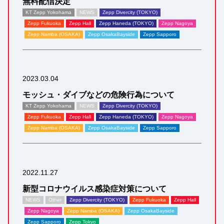
無料配信決定
KT Zepp Yokohama
NEWS
Zepp Divercity (TOKYO)
Zepp Fukuoka
Zepp Hall
Zepp Haneda (TOKYO)
Zepp Nagoya
Zepp Namba (OSAKA)
Zepp OsakaBayside
Zepp Sapporo
2023.03.04
モッシュ・ダイブなどの危険行為について
KT Zepp Yokohama
NEWS
Zepp Divercity (TOKYO)
Zepp Fukuoka
Zepp Hall
Zepp Haneda (TOKYO)
Zepp Nagoya
Zepp Namba (OSAKA)
Zepp OsakaBayside
Zepp Sapporo
2022.11.27
新型コロナウイルス感染症対策について
NEWS
Other
Zepp Divercity (TOKYO)
Zepp Fukuoka
Zepp Hall
Zepp Nagoya
Zepp Namba (OSAKA)
Zepp OsakaBayside
Zepp Sapporo
Zepp Tokyo