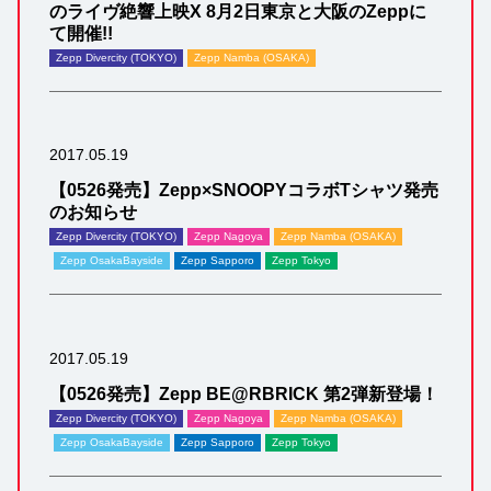
のライヴ絶響上映X 8月2日東京と大阪のZeppに
て開催!!
Zepp Divercity (TOKYO)
Zepp Namba (OSAKA)
2017.05.19
【0526発売】Zepp×SNOOPYコラボTシャツ発売
のお知らせ
Zepp Divercity (TOKYO)
Zepp Nagoya
Zepp Namba (OSAKA)
Zepp OsakaBayside
Zepp Sapporo
Zepp Tokyo
2017.05.19
【0526発売】Zepp BE@RBRICK 第2弾新登場！
Zepp Divercity (TOKYO)
Zepp Nagoya
Zepp Namba (OSAKA)
Zepp OsakaBayside
Zepp Sapporo
Zepp Tokyo