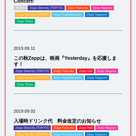
Concert!
NEWS
Zepp Divercity (TOKYO)
Zepp Fukuoka
Zepp Nagoya
Zepp Namba (OSAKA)
Zepp OsakaBayside
Zepp Sapporo
Zepp Tokyo
2019.09.11
この秋Zeppは、映画『Yesterday』を応援しま
す！
Zepp Divercity (TOKYO)
Zepp Fukuoka
Zepp Hall
Zepp Nagoya
Zepp Namba (OSAKA)
Zepp OsakaBayside
Zepp Sapporo
Zepp Tokyo
2019.09.02
入場時ドリンク代 料金改定のお知らせ
Zepp Divercity (TOKYO)
Zepp Fukuoka
Zepp Hall
Zepp Nagoya
Zepp Namba (OSAKA)
Zepp OsakaBayside
Zepp Sapporo