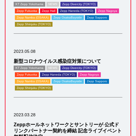
KT Zepp Yokohama
NEWS
Zepp Divercity (TOKYO)
Zepp Fukuoka
Zepp Hall
Zepp Haneda (TOKYO)
Zepp Nagoya
Zepp Namba (OSAKA)
Zepp OsakaBayside
Zepp Sapporo
Zepp Shinjuku (TOKYO)
2023.05.08
新型コロナウイルス感染症対策について
KT Zepp Yokohama
NEWS
Zepp Divercity (TOKYO)
Zepp Fukuoka
Zepp Haneda (TOKYO)
Zepp Nagoya
Zepp Namba (OSAKA)
Zepp OsakaBayside
Zepp Sapporo
Zepp Shinjuku (TOKYO)
2023.03.28
Zeppホールネットワークとサントリーが 公式ド
リンクパートナー契約を締結 記念ライブイベント