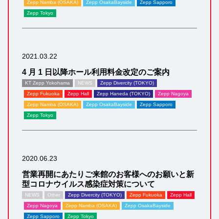
Zepp Namba (OSAKA)
Zepp OsakaBayside
Zepp Sapporo
Zepp Tokyo
2021.03.22
4 月 1 日以降ホール利用料金改定のご案内
KT Zepp Yokohama
NEWS
Zepp Divercity (TOKYO)
Zepp Fukuoka
Zepp Hall
Zepp Haneda (TOKYO)
Zepp Nagoya
Zepp Namba (OSAKA)
Zepp OsakaBayside
Zepp Sapporo
Zepp Tokyo
2020.06.23
営業再開にあたりご来館のお客様へのお願いと新
型コロナウイルス感染症対策について
NEWS
Other
Zepp Divercity (TOKYO)
Zepp Fukuoka
Zepp Hall
Zepp Nagoya
Zepp Namba (OSAKA)
Zepp OsakaBayside
Zepp Sapporo
Zepp Tokyo