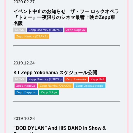
2020.02.27
イベント中止のお知らせ ザ・フー ロックオペラ
『トミー』一夜限りのシネマ最響上映＠Zepp東
名阪
NEWS
Zepp Divercity (TOKYO)
Zepp Nagoya
Zepp Namba (OSAKA)
2019.12.24
KT Zepp Yokohama スケジュール公開
NEWS
Zepp Divercity (TOKYO)
Zepp Fukuoka
Zepp Hall
Zepp Nagoya
Zepp Namba (OSAKA)
Zepp OsakaBayside
Zepp Sapporo
Zepp Tokyo
2019.10.28
“BOB DYLAN” And HIS BAND In Show &