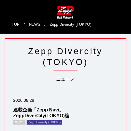
TOP
/
NEWS
/
Zepp Divercity (TOKYO)
Zepp Divercity
(TOKYO)
ニュース
2026.05.28
連載企画「Zepp Navi」
ZeppDiverCity(TOKYO)編
NEWS
Zepp Divercity (TOKYO)