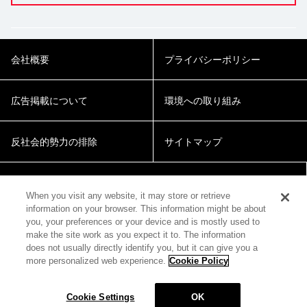
会社概要
プライバシーポリシー
広告掲載について
環境への取り組み
反社会的勢力の排除
サイトマップ
Cookie Settings
When you visit any website, it may store or retrieve
information on your browser. This information might be about
you, your preferences or your device and is mostly used to
make the site work as you expect it to. The information
does not usually directly identify you, but it can give you a
more personalized web experience.
Cookie Policy
© 2018 Zepp Hall Network Inc.
Cookie Settings
OK
MENU
HOME
SEARCH
TOP