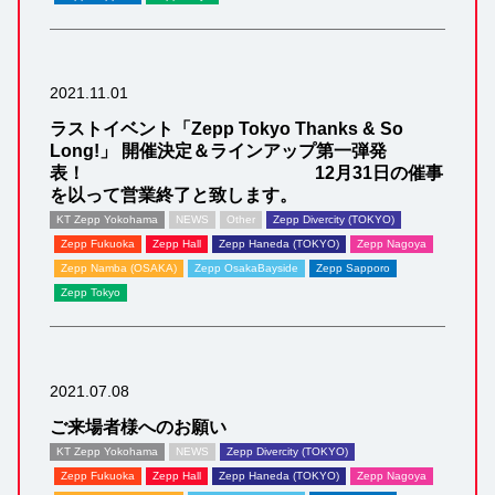
2021.11.01
ラストイベント「Zepp Tokyo Thanks & So
Long!」 開催決定＆ラインアップ第一弾発
表！ 12月31日の催事
を以って営業終了と致します。
KT Zepp Yokohama
NEWS
Other
Zepp Divercity (TOKYO)
Zepp Fukuoka
Zepp Hall
Zepp Haneda (TOKYO)
Zepp Nagoya
Zepp Namba (OSAKA)
Zepp OsakaBayside
Zepp Sapporo
Zepp Tokyo
2021.07.08
ご来場者様へのお願い
KT Zepp Yokohama
NEWS
Zepp Divercity (TOKYO)
Zepp Fukuoka
Zepp Hall
Zepp Haneda (TOKYO)
Zepp Nagoya