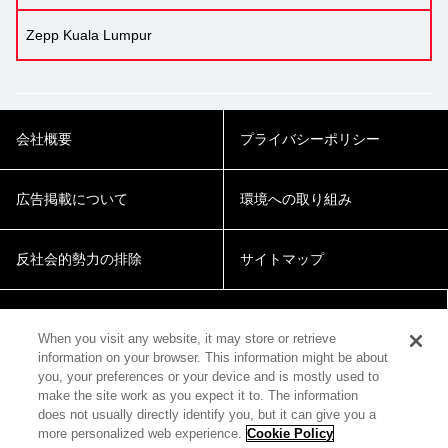
Zepp Kuala Lumpur
会社概要
プライバシーポリシー
広告掲載について
環境への取り組み
反社会的勢力の排除
サイトマップ
Cookie Settings
When you visit any website, it may store or retrieve
information on your browser. This information might be about
you, your preferences or your device and is mostly used to
make the site work as you expect it to. The information
does not usually directly identify you, but it can give you a
more personalized web experience.
Cookie Policy
© 2018 Zepp Hall Network Inc.