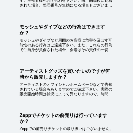
す。主催者様へお問合わせ下さい。尚、開場後に到着
された場合、整理番号が無効になる場合もございます
のでご注意下さい。
モッシュやダイブなどの行為はできます
か？
モッシュやダイブなど周囲のお客様に危害を及ぼす可
能性のある行為はご遠慮下さい。また、これらの行為
でご自身が負傷された場合、会場はその責任の一切を
負いかねます。お客様の危険行為により会場内で事故
や混乱、公演中断等が発生した場合、危険行為を行
っ...
アーティストグッズを買いたいのですが何
時から販売しますか？
アーティストのオフィシャルホームページなどで告知
されている場合もありますのでご確認下さい。実際の
販売開始時間は状況によって異なりますので、時間に
余裕をもってご来場下さい。
Zeppでチケットの前売りは行っています
か？
Zeppでの前売りチケットの取り扱いはございません。