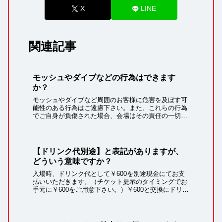
X
LINE
関連記事
モッシュやダイブなどの行為はできます
か？
モッシュやダイブなど周囲のお客様に危害を及ぼす可
能性のある行為はご遠慮下さい。また、これらの行為
でご自身が負傷された場合、会場はその責任の一切を
負いかねます。お客様の危険行為により会場内で事故
や混乱、公演中断等が発生した場合、危険行為を行
っ...
【ドリンク代別途】と表記がありますが、
どういう意味ですか？
入場時、ドリンク代として￥600を別途現金にてお支
払いいただきます。（チケット提示のタイミングでお
手元に￥600をご用意下さい。）￥600と交換にドリン
クコインをお渡ししますので、Zepp内のドリンクショ
ップで、お好みのドリンクと交換して下...