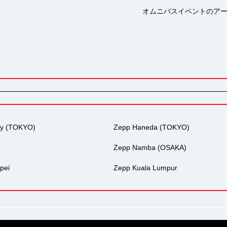
オムニバスイベントのア
ty (TOKYO)
Zepp Haneda (TOKYO)
Zepp Namba (OSAKA)
pei
Zepp Kuala Lumpur