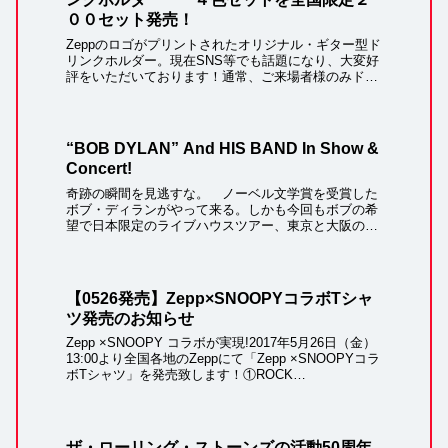
００セット発売！
Zeppのロゴがプリントされたオリジナル・ギター型ド
リンクホルダー。現在SNS等でも話題になり、大変好
評をいただいております！通常、ご来場者様のみドリ
ンク交換時に配布（もしくはご希望の方には追加販
売）しているものを、今回特別に4色セットで販...
“BOB DYLAN” And HIS BAND In Show &
Concert!
奇跡の瞬間を見逃すな。 ノーベル文学賞を受賞した
ボブ・ディランがやって来る。しかも今回もボブの希
望で日本限定のライブハウスツアー、東京と大阪の
Zepp で14公演、スタンディング席が大半なので、興
奮は高まるはずだ。間違いなく、世界中のファ...
【0526発売】Zepp×SNOOPYコラボTシャ
ツ発売のお知らせ
Zepp ×SNOOPY コラボが実現!2017年5月26日（金）
13:00より全国各地のZeppにて「Zepp ×SNOOPYコラ
ボTシャツ」を発売致します！①ROCK
SNOOPY™️②FLYING JOE COOL™️・商品名：Zep...
ザ・ローリング・ストーンズの活動50周年