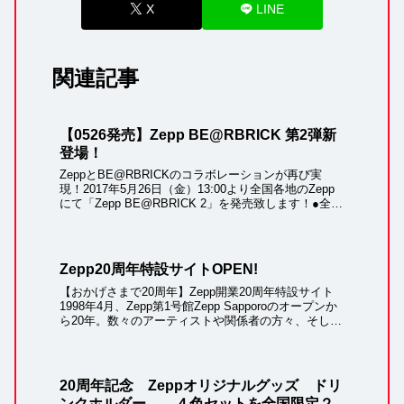
X
LINE
関連記事
【0526発売】Zepp BE@RBRICK 第2弾新
登場！
ZeppとBE@RBRICKのコラボレーションが再び実
現！2017年5月26日（金）13:00より全国各地のZepp
にて「Zepp BE@RBRICK 2」を発売致します！●全高
約70mm・商品名：Zepp BE@RBRICK 2・発売日：...
Zepp20周年特設サイトOPEN!
【おかげさまで20周年】Zepp開業20周年特設サイト
1998年4月、Zepp第1号館Zepp Sapporoのオープンか
ら20年。数々のアーティストや関係者の方々、そして
お客様に支えられて2018年4月、Zeppは開業20周年を
迎えること...
20周年記念 Zeppオリジナルグッズ ドリ
ンクホルダー ４色セットを全国限定２