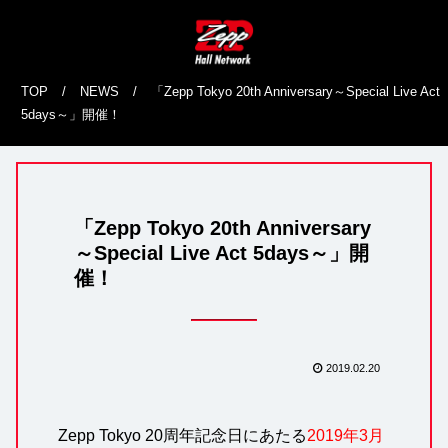
TOP
/
NEWS
/
「Zepp Tokyo 20th Anniversary～Special Live Act
5days～」開催！
「Zepp Tokyo 20th Anniversary
～Special Live Act 5days～」開
催！
2019.02.20
Zepp Tokyo 20周年記念日にあたる
2019年3月