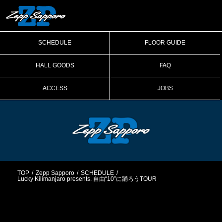
SCHEDULE
FLOOR GUIDE
HALL GOODS
FAQ
ACCESS
JOBS
TOP
Zepp Sapporo
SCHEDULE
Lucky Kilimanjaro presents. 自由“10”に踊ろうTOUR