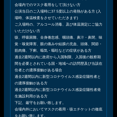
会場内でのマスク着用をして頂けない方
公演当日のご入場時に37.5度以上の発熱がある方 (入
場時、体温検査をさせていただきます)
ご入場時の、アルコール消毒、及び体温測定にご協力
いただけない方
咳、呼吸困難、全身倦怠感、咽頭痛、鼻汁・鼻閉、味
覚・嗅覚障害、眼の痛みや結膜の充血、頭痛、関節・
筋肉痛、下痢、嘔気・嘔吐などの症状がある方
過去2週間以内に政府から入国制限、入国後の観察期
間を必要とされている国・地域への訪問歴及び当該在
住者との濃厚接触がある場合
過去2週間以内に新型コロナウイルス感染症陽性者と
の濃厚接触がある方
過去2週間以内に新型コロナウイルス感染症陽性者発
生施設利用がある方
下記、厳守をお願い致します。
会場内外においてマスクの着用・咳エチケットの徹底
をお願い致します。