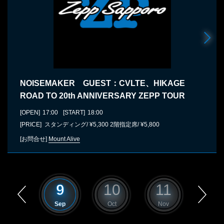
NOISEMAKER GUEST：CVLTE、HIKAGE
ROAD TO 20th ANNIVERSARY ZEPP TOUR
[OPEN]
17:00
[START]
18:00
[PRICE] スタンディング/ ¥5,300 2階指定席/ ¥5,800
[お問合せ]
Mount Alive
8
9
10
11
12
Aug
Sep
Oct
Nov
Dec