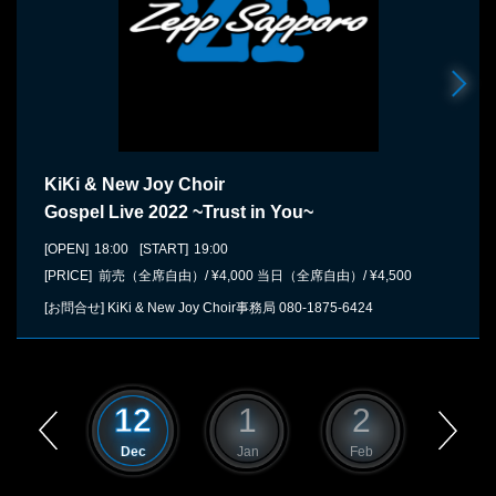
KiKi & New Joy Choir
Gospel Live 2022 ~Trust in You~
[OPEN]
18:00
[START]
19:00
[PRICE] 前売（全席自由）/ ¥4,000 当日（全席自由）/ ¥4,500
[お問合せ]
KiKi & New Joy Choir事務局
080-1875-6424
11
12
1
2
3
Nov
Dec
Jan
Feb
Mar