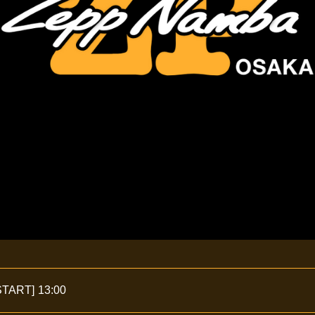
START]
13:00