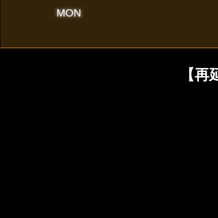
MON
【再延