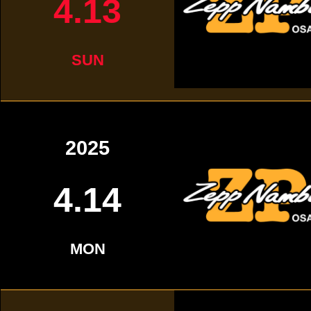
4.13
SUN
2025
4.14
MON