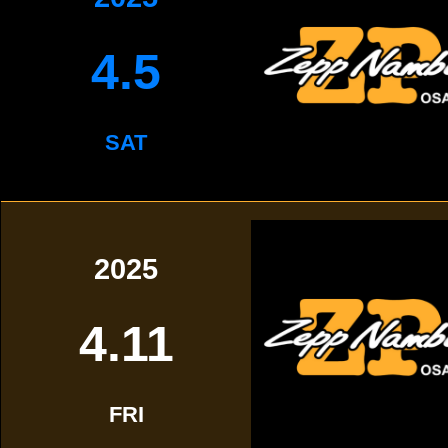
4.5
SAT
2025
4.11
FRI