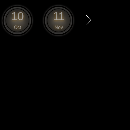
10
11
12
Oct
Nov
Dec