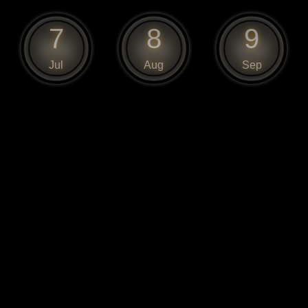
7
8
9
Jul
Aug
Sep