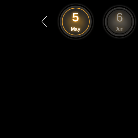
4
5
6
Apr
May
Jun