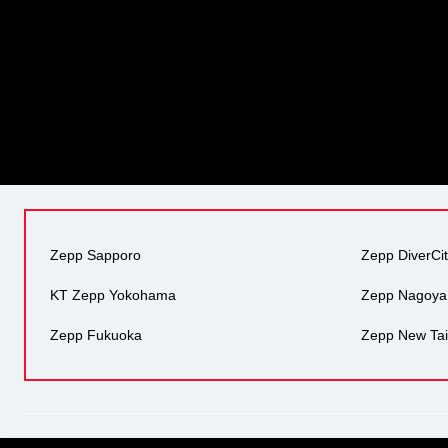
Zepp Sapporo
Zepp DiverCi
KT Zepp Yokohama
Zepp Nagoya
Zepp Fukuoka
Zepp New Tai