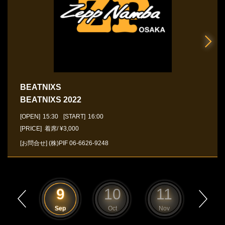
BEATNIXS
BEATNIXS 2022
[OPEN]
15:30
[START]
16:00
[PRICE] 着席/ ¥3,000
[お問合せ]
(株)PIF
06-6626-9248
8
9
10
11
12
Aug
Sep
Oct
Nov
Dec