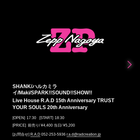
SHANK/ハルカミラ
イ/Maki/SPARK!!SOUND!!SHOW!!
Live House R.A.D 15th Anniversary TRUST
YOUR SOULS 20th Anniversary
[OPEN]
17:30
[START]
18:30
[PRICE] 前売り/ ¥4,400 当日/ ¥5,200
[お問合せ]
R.A.D
052-253-5936
r.a.d@radcreation.jp