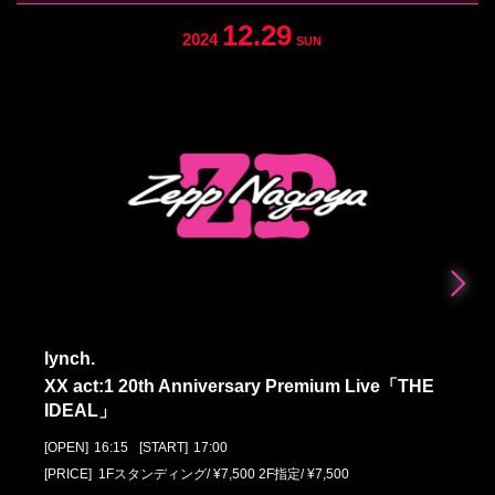
12.29
2024
SUN
lynch.
XX act:1 20th Anniversary Premium Live「THE
IDEAL」
[OPEN]
16:15
[START]
17:00
[PRICE] 1Fスタンディング/ ¥7,500 2F指定/ ¥7,500