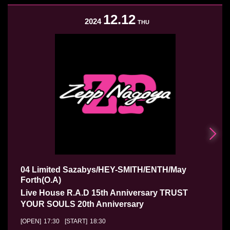
12.12
2024
THU
04 Limited Sazabys/HEY-SMITH/ENTH/May
Forth(O.A)
Live House R.A.D 15th Anniversary TRUST
YOUR SOULS 20th Anniversary
[OPEN]
17:30
[START]
18:30