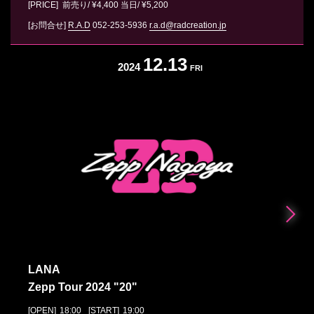
[PRICE] 前売り/ ¥4,400 当日/ ¥5,200
[お問合せ]
R.A.D
052-253-5936
r.a.d@radcreation.jp
12.13
2024
FRI
LANA
Zepp Tour 2024 "20"
[OPEN]
18:00
[START]
19:00