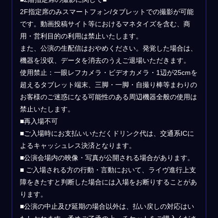
2F指定席のみスマートフォン/タブレットでの撮影が可能
です。動画投稿サイト等におけるマネタイズを含む、商
用・営利目的の利用は禁止いたします。
また、公演の生配信はおやめください。発覚した場合は、
機器を没収、データを消去のうえご退場いただきます。
使用禁止：一眼レフカメラ・ビデオカメラ・1辺が25cmを
超えるタブレット端末、三脚・一脚・自撮り棒等まわりの
お客様のご迷惑になる可能性のある周辺機器全般の使用は
禁止いたします。
■再入場不可
■ご入場時にお支払いいただくドリンク代は、交通系ICに
よるキャッシュレス決済となります。
■公演会場内の映像・写真が公開される場合があります。
■ ご入場される方の行動・言動において、ライヴ進行上支
障をきたすと判断した場合には入場をお断りすることがあ
ります。
■公演の中止及び延期の場合以外は、払い戻しの対応はい