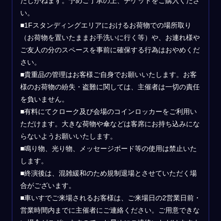
たしかねます。予めご了承の上、チケットをご購入くださ
い。
■1Fスタンディングエリアにおけるお荷物での場所取り
（お荷物を置いたままお手洗いに行く等）や、お連れ様や
ご友人の分のスペースを事前に確保する行為はおやめくだ
さい。
■貴重品の管理はお客様ご自身でお願いいたします。お客
様のお荷物の紛失・盗難に関しては、主催者は一切の責任
を負いません。
■有料にてクローク及び会場のコインロッカーをご利用い
ただけます。大きな荷物や傘などは客席にお持ち込みにな
らないようお願いいたします。
■鳴り物、光り物、メッセージボード等の使用は禁止いた
します。
■終演後は、混雑緩和のため規制退場とさせていただく場
合がございます。
■車いすでご来場されるお客様は、ご来場日の2営業日前・
営業時間内までに主催者にご連絡ください。ご用意できな