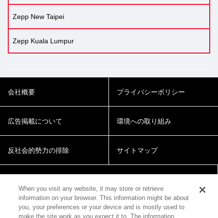
Zepp New Taipei
Zepp Kuala Lumpur
会社概要
プライバシーポリシー
広告掲載について
環境への取り組み
反社会的勢力の排除
サイトマップ
Cookie Settings
When you visit any website, it may store or retrieve
information on your browser. This information might be about
you, your preferences or your device and is mostly used to
make the site work as you expect it to. The information