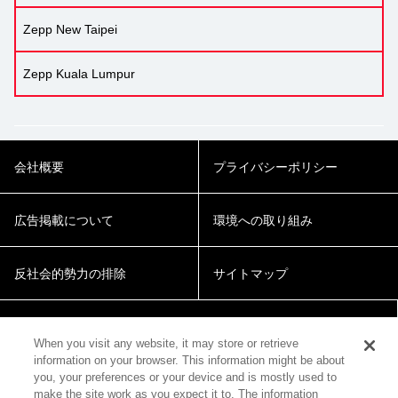
Zepp New Taipei
Zepp Kuala Lumpur
会社概要
プライバシーポリシー
広告掲載について
環境への取り組み
反社会的勢力の排除
サイトマップ
Cookie Settings
When you visit any website, it may store or retrieve
information on your browser. This information might be about
you, your preferences or your device and is mostly used to
make the site work as you expect it to. The information