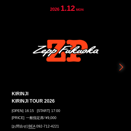
1.12
2026
MON
KIRINJI
KIRINJI TOUR 2026
[OPEN]
16:15
[START]
17:00
[PRICE] ⼀般指定席/ ¥9,000
[お問合せ]
BEA
092-712-4221