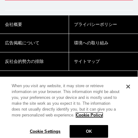
会社概要
プライバシーポリシー
広告掲載について
環境への取り組み
反社会的勢力の排除
サイトマップ
Cookie Settings
When you visit any website, it may store or retrieve
information on your browser. This information might be about
you, your preferences or your device and is mostly used to
make the site work as you expect it to. The information
does not usually directly identify you, but it can give you a
more personalized web experience.
Cookie Policy
© 2018 Zepp Hall Network Inc.
Cookie Settings
OK
MENU
HOME
SEARCH
TOP