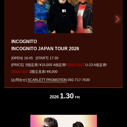
INCOGNITO
INCOGNITO JAPAN TOUR 2026
[OPEN]
16:45
[START]
17:30
[PRICE] S指定席/ ¥10,000 A指定席/
SOLD OUT
U-23 A指定席/
SOLD OUT
2階立見席/ ¥8,000
[お問合せ]
SCARLETT PROMOTION
092-717-7630
1.30
2026
FRI