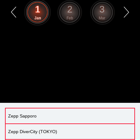
12
1
2
3
4
Dec
Jan
Feb
Mar
Apr
Zepp Sapporo
Zepp DiverCity (TOKYO)