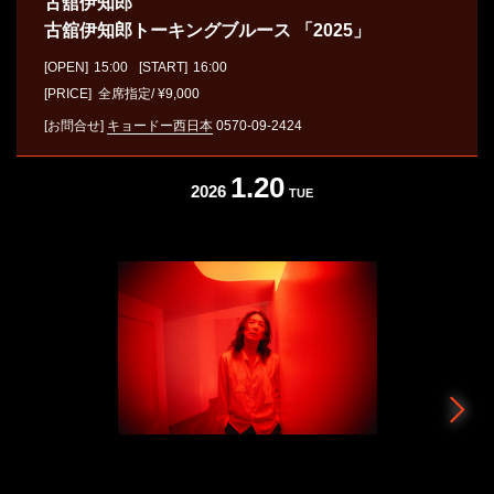
古舘伊知郎
古舘󠄁伊知郎トーキングブルース 「2025」
[OPEN]
15:00
[START]
16:00
[PRICE] 全席指定/ ¥9,000
[お問合せ]
キョードー西日本
0570-09-2424
1.20
2026
TUE