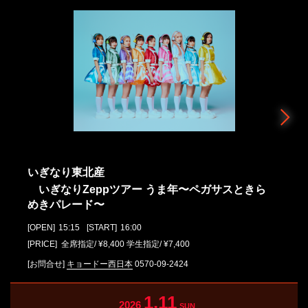
いぎなり東北産
いぎなりZeppツアー うま年〜ペガサスときら
めきパレード〜
[OPEN]
15:15
[START]
16:00
[PRICE] 全席指定/ ¥8,400 学⽣指定/ ¥7,400
[お問合せ]
キョードー西日本
0570-09-2424
1.11
2026
SUN