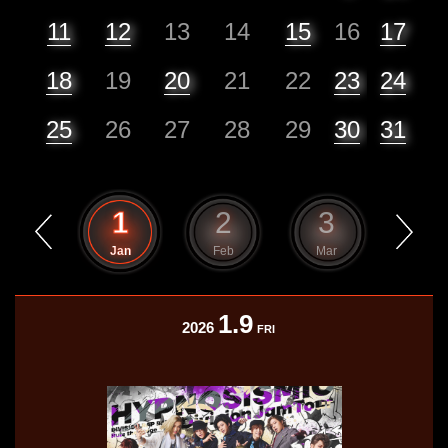
11
12
13
14
15
16
17
18
19
20
21
22
23
24
25
26
27
28
29
30
31
12
1
2
3
4
Dec
Jan
Feb
Mar
Apr
1.9
2026
FRI