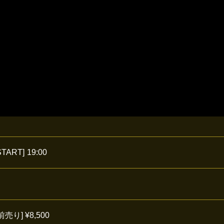
START]
19:00
り] ¥8,500