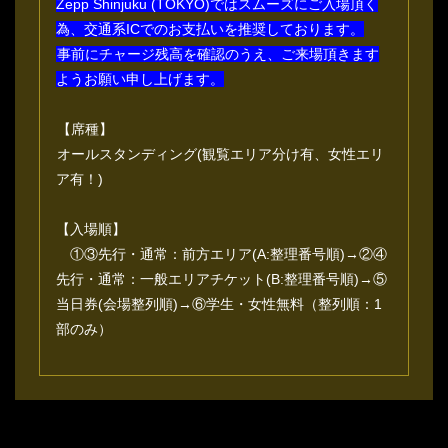
Zepp Shinjuku (TOKYO)ではスムーズにご入場頂く
為、交通系ICでのお支払いを推奨しております。
事前にチャージ残高を確認のうえ、ご来場頂きます
ようお願い申し上げます。
【席種】
オールスタンディング(観覧エリア分け有、女性エリ
ア有！)
【入場順】
①③先行・通常：前方エリア(A:整理番号順)→②④
先行・通常：一般エリアチケット(B:整理番号順)→⑤
当日券(会場整列順)→⑥学生・女性無料（整列順：1
部のみ）