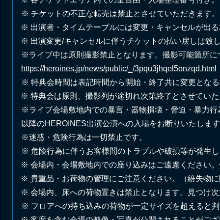
※ チケットの不正な転売は禁⽌とさせていただきます
※ 出演者・タイムテーブルには変更・キャンセルが出
※ 出演変更/キャンセルに伴うチケットの払い戻しは致
※ライブ中は原則撮影禁⽌となります。撮影可能箇所に
https://heroines.jp/news/public/_/3pqu3jhqel5onzqd.html
※ 特典会時間は表記時間から開始・終了共に変更とな
※ 特典会は原則、撮影列が途切れ次第終了とさせていた
※ライブ会場敷地内での暴⾔・器物損壊・脅迫・暴⼒⾏
以降のHEROINES出演公演への⼊場をお断りいたしま
※迷惑・危険⾏為は⼀切禁⽌です。
※ 危険⾏為に伴うお客様間のトラブルや破損等が発⽣
※ 会場内・会場敷地内での座り込みはご遠慮ください
※ 貴重品・お荷物の管理にご注意ください。（紛失物
※ 会場内、床への荷物置きは禁⽌となります。⾒つけ
※ フロアへの持ち込みの荷物が⼀定サイズを超えると
※ 客席を含む会場の映像・写真が公開されることがご