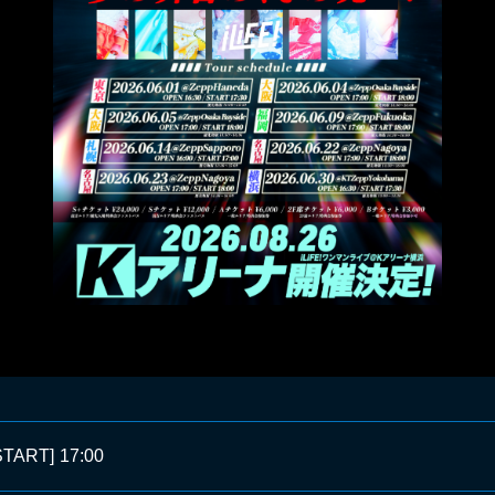
START]
17:00