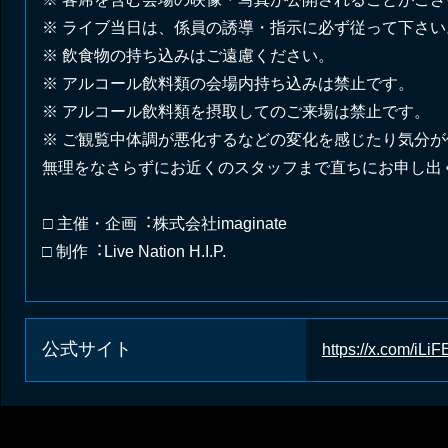
※ ライブ当⽇は、係員の誘導・指⽰に必ず従って下さい
※ 飲⾷物の持ち込みはご遠慮ください。
※ アルコール飲料類の会場内持ち込みは禁⽌です。
※ アルコール飲料類を摂取してのご来場は禁⽌です。
※ ご観覧中体調が悪化するなどの変化を感じたり気分
無理をなさらずにお近くのスタッフまで直ちにお申し出
□ 主催・企画︓株式会社imaginate
□ 制作︓Live Nation H.I.P.
公式サイト
https://x.com/iLiFE