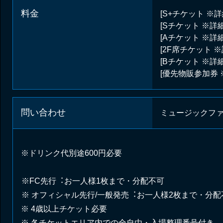
料金
[S+チケット 
[Sチケット ※
[Aチケット ※
[2F席チケット
[Bチケット ※
[優先物販参加券
問い合わせ
ミュージックファン 0
※ドリンク代別途600円必要
※FC先⾏︓お⼀⼈様1枚まで・分配不可
※ オフィシャル先⾏/⼀般発売︓お⼀⼈様2枚まで・分配
※ 4歳以上チケット必要
※ 各チケットエリア内での全⾃由・⼊場整理番号付き。