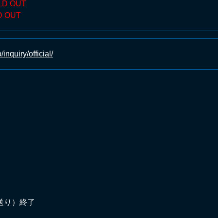
LD OUT
D OUT
/inquiry/official/
送り）終了