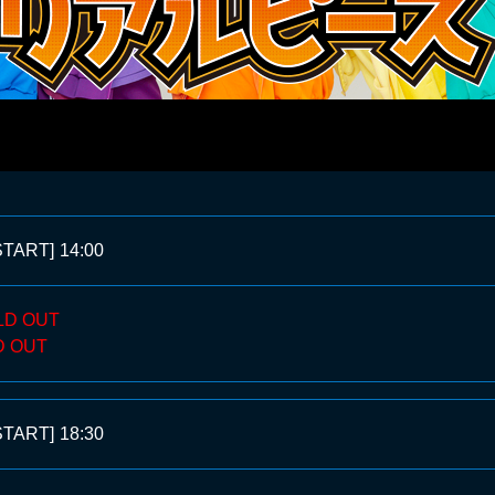
START]
14:00
LD OUT
D OUT
START]
18:30