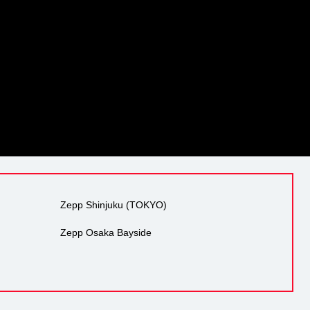
Zepp Shinjuku (TOKYO)
Zepp Osaka Bayside