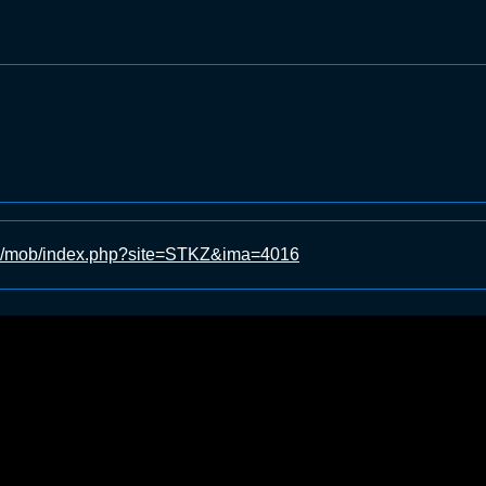
z.jp/mob/index.php?site=STKZ&ima=4016