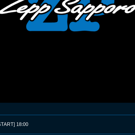
START]
18:00