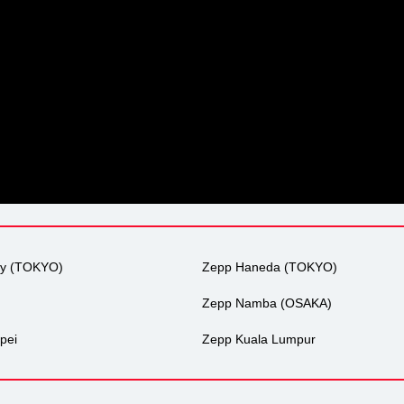
ty (TOKYO)
Zepp Haneda (TOKYO)
Zepp Namba (OSAKA)
pei
Zepp Kuala Lumpur