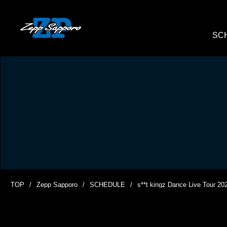
SC
TOP
Zepp Sapporo
SCHEDULE
s**t kingz Dance Live Tour 