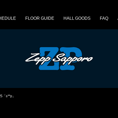
HEDULE
FLOOR GUIDE
HALL GOODS
FAQ
2025「s**p」