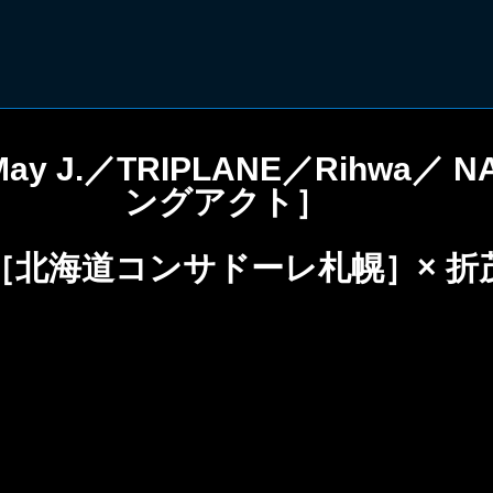
J.／TRIPLANE／Rihwa／ 
ングアクト］
［北海道コンサドーレ札幌］× 折