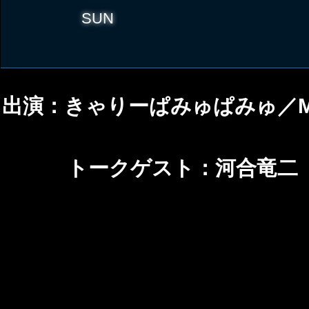
SUN
出演：きゃりーぱみゅぱみゅ／May 
トークゲスト：河合竜二