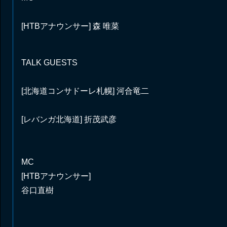
[HTBアナウンサー] 森 唯菜
TALK GUESTS
[北海道コンサドーレ札幌] 河合竜二
[レバンガ北海道] 折茂武彦
MC
[HTBアナウンサー]
谷口直樹