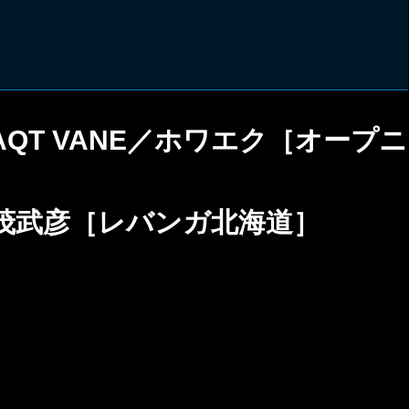
NAQT VANE／ホワエク［オープニ
茂武彦［レバンガ北海道］