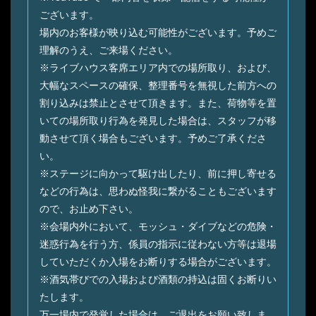
ございます。
場内のお客様が映り込む可能性がございます。予めご
理解のうえ、ご来場ください。
※ライブハウス客席エリア内での場所取り、および、
⼤幅なスペースの確保、整理番号を無視した前⽅への
割り込みは禁⽌とさせて頂きます。また、荷物等を置
いての場所取り⾏為を発⾒した場合は、スタッフが移
動させて頂く場合もございます。予めご了承くださ
い。
※ステージに向かって駆け出したり、前に押し寄せる
などの⾏為は、思わぬ怪我に繋がることもございます
ので、お⽌め下さい。
※会場内外において、モッシュ・ダイブなどの危険・
迷惑⾏為を⾏う⽅、係員の指⽰に従わない⽅等は退場
していただくか⼊場をお断りする場合がございます。
※酒気帯びでの⼊場および酒類の持込は固くお断りい
たします。
万⼀場内で発覚した場合は、ご退出をお願い致しま