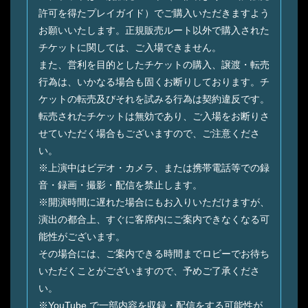
許可を得たプレイガイド）でご購⼊いただきますよう
お願いいたします。正規販売ルート以外で購⼊された
チケットに関しては、ご⼊場できません。
また、営利を⽬的としたチケットの購⼊、譲渡・転売
⾏為は、いかなる場合も固くお断りしております。チ
ケットの転売及びそれを試みる⾏為は契約違反です。
転売されたチケットは無効であり、ご⼊場をお断りさ
せていただく場合もございますので、ご注意くださ
い。
※上演中はビデオ・カメラ、または携帯電話等での録
⾳・録画・撮影・配信を禁⽌します。
※開演時間に遅れた場合にもお⼊りいただけますが、
演出の都合上、すぐに客席内にご案内できなくなる可
能性がございます。
その場合には、ご案内できる時間までロビーでお待ち
いただくことがございますので、予めご了承くださ
い。
※YouTube で⼀部内容を収録・配信をする可能性が