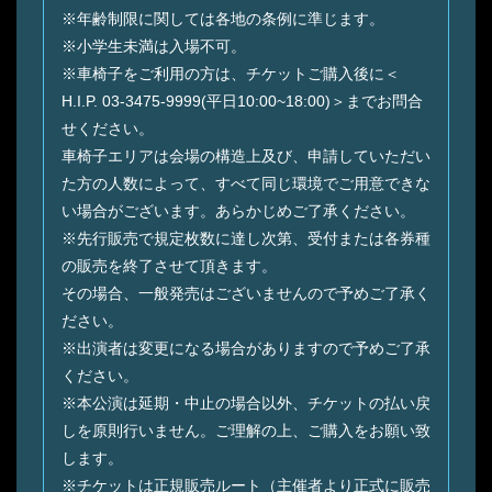
※年齢制限に関しては各地の条例に準じます。
※⼩学⽣未満は⼊場不可。
※⾞椅⼦をご利⽤の⽅は、チケットご購⼊後に＜
H.I.P. 03-3475-9999(平⽇10:00~18:00)＞までお問合
せください。
⾞椅⼦エリアは会場の構造上及び、申請していただい
た⽅の⼈数によって、すべて同じ環境でご⽤意できな
い場合がございます。あらかじめご了承ください。
※先⾏販売で規定枚数に達し次第、受付または各券種
の販売を終了させて頂きます。
その場合、⼀般発売はございませんので予めご了承く
ださい。
※出演者は変更になる場合がありますので予めご了承
ください。
※本公演は延期・中⽌の場合以外、チケットの払い戻
しを原則⾏いません。ご理解の上、ご購⼊をお願い致
します。
※チケットは正規販売ルート（主催者より正式に販売