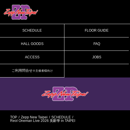
SCHEDULE
FLOOR GUIDE
HALL GOODS
FAQ
ACCESS
JOBS
ご利用問合せ
※主催者様向け
TOP
Zepp New Taipei
SCHEDULE
Reol Oneman Live 2026 美辭學 in TAIPEI