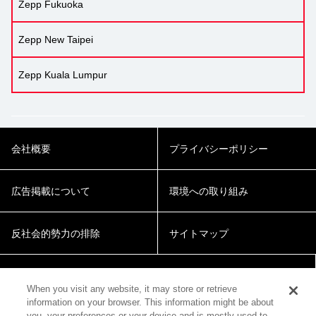
Zepp Fukuoka
Zepp New Taipei
Zepp Kuala Lumpur
会社概要
プライバシーポリシー
広告掲載について
環境への取り組み
反社会的勢力の排除
サイトマップ
Cookie Settings
When you visit any website, it may store or retrieve
information on your browser. This information might be about
you, your preferences or your device and is mostly used to