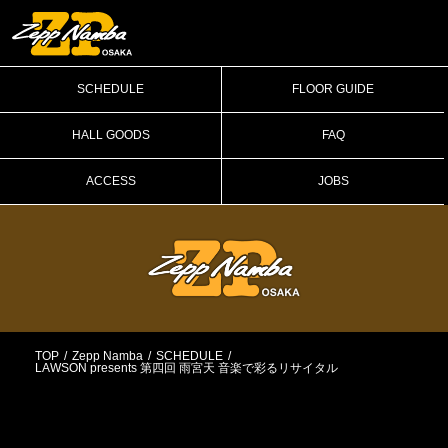
SCHEDULE
FLOOR GUIDE
HALL GOODS
FAQ
ACCESS
JOBS
TOP
Zepp Namba
SCHEDULE
LAWSON presents 第四回 雨宮天 音楽で彩るリサイタル