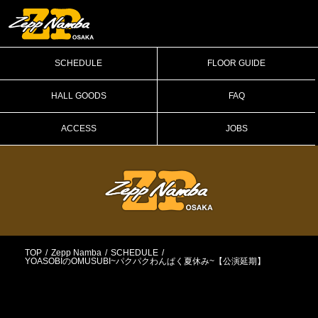
SCHEDULE
FLOOR GUIDE
HALL GOODS
FAQ
ACCESS
JOBS
TOP
Zepp Namba
SCHEDULE
YOASOBIのOMUSUBI~パクパクわんぱく夏休み~【公演延期】