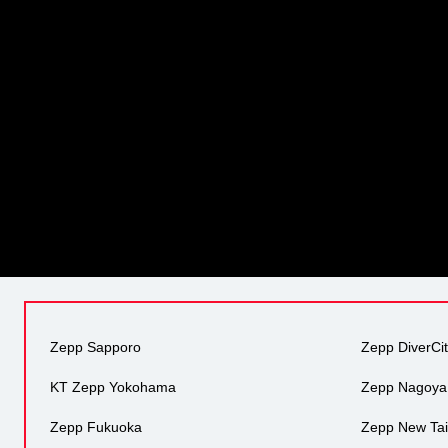
Zepp Sapporo
Zepp DiverCi
KT Zepp Yokohama
Zepp Nagoya
Zepp Fukuoka
Zepp New Tai