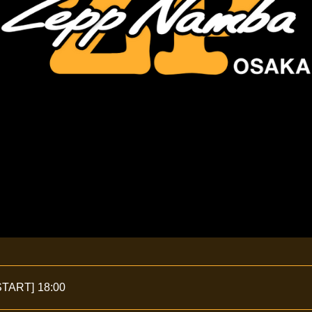
START]
18:00