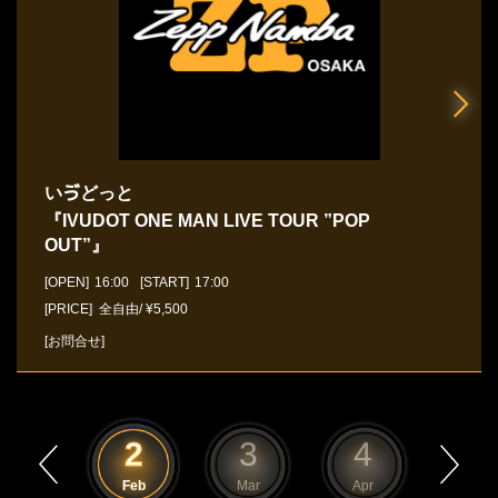
いゔどっと
『IVUDOT ONE MAN LIVE TOUR ”POP
OUT”』
[OPEN]
16:00
[START]
17:00
[PRICE] 全自由/ ¥5,500
[お問合せ]
1
2
3
4
5
Jan
Feb
Mar
Apr
May