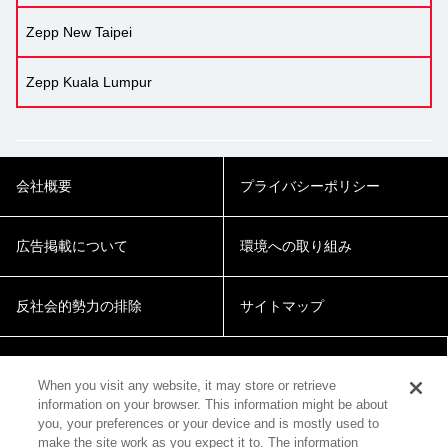
Zepp New Taipei
Zepp Kuala Lumpur
会社概要
プライバシーポリシー
広告掲載について
環境への取り組み
反社会的勢力の排除
サイトマップ
Cookie Settings
When you visit any website, it may store or retrieve
information on your browser. This information might be about
you, your preferences or your device and is mostly used to
make the site work as you expect it to. The information