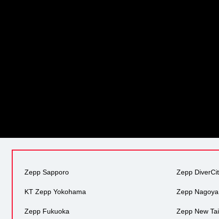
Zepp Sapporo
Zepp DiverCi
KT Zepp Yokohama
Zepp Nagoya
Zepp Fukuoka
Zepp New Tai