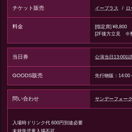
チケット販売
イープラス
ロ
料金
[指定席] ¥8,800
[2F後方立見 ※整理
当日券
公演当日13:0
GOODS販売
先行物販：14:0
問い合わせ
サンデーフォー
入場時ドリンク代 600円別途必要
未就学児童入場不可