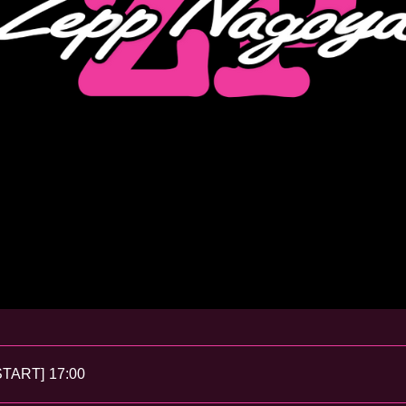
START]
17:00