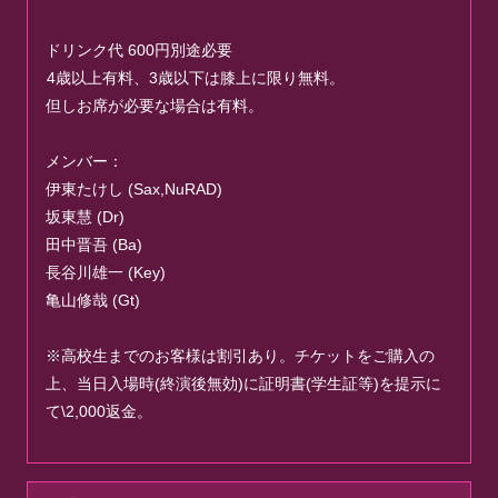
ドリンク代 600円別途必要
4歳以上有料、3歳以下は膝上に限り無料。
但しお席が必要な場合は有料。
メンバー：
伊東たけし (Sax,NuRAD)
坂東慧 (Dr)
田中晋吾 (Ba)
長谷川雄一 (Key)
亀山修哉 (Gt)
※高校生までのお客様は割引あり。チケットをご購入の
上、当日入場時(終演後無効)に証明書(学生証等)を提示に
て\2,000返金。