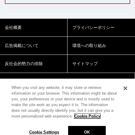
会社概要
プライバシーポリシー
広告掲載について
環境への取り組み
反社会的勢力の排除
サイトマップ
Cookie Settings
When you visit any website, it may store or retrieve
information on your browser. This information might be about
you, your preferences or your device and is mostly used to
make the site work as you expect it to. The information
does not usually directly identify you, but it can give you a
more personalized web experience.
Cookie Policy
© 2018 Zepp Hall Network Inc.
Cookie Settings
OK
MENU
HOME
SEARCH
TOP