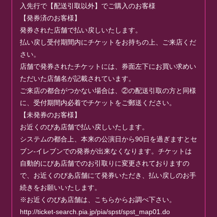
入先行で【配送引取以外】でご購入のお客様
【発券済のお客様】
発券された店舗で払い戻しいたします。
払い戻し受付期間内にチケットをお持ちの上、ご来店くだ
さい。
店舗で発券されたチケットには、券面左下にお買い求めい
ただいた店舗名が記載されています。
ご来店の都合がつかない場合は、②の配送引取の方と同様
に、受付期間内必着でチケットをご郵送ください。
【未発券のお客様】
お近くのぴあ店舗で払い戻しいたします。
システムの都合上、本来の公演日から90日を過ぎますとセ
ブン-イレブンでの発券が出来なくなります。チケットは
自動的にぴあ店舗でのお引取りに変更されておりますの
で、お近くのぴあ店舗にて発券いただき、払い戻しのお手
続きをお願いいたします。
※お近くのぴあ店舗は、こちらからお調べ下さい。
http://ticket-search.pia.jp/pia/spst/spst_map01.do