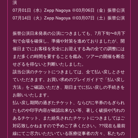
演
07月01日（水）Zepp Nagoya ※03月06日（金）振替公演
07月14日（火）Zepp Nagoya ※03月07日（土）振替公演
振替公演日未発表の公演につきましても、7月下旬〜8月下
旬で会場を確保し、準備や対策を進めておりましたが、開
催日までにお客様を安全にお迎えする為の全ての調整には
まだ多くの時間を要することを鑑み、ツアーの開催を断念
せざるを得ないと判断いたしました。
該当公演のチケットにつきましては、全て払い戻しとさせ
ていただきます。お買い求めのプレイガイドで「払い戻し
方法」をご確認いただき、期日までに払い戻しの手続きを
お願いいたします。
払い戻し期間の過ぎたチケット、ならびに半券のもぎられ
たものや印字内容が確認出来ない等、著しく破損や汚れの
あるチケット、また紛失されたチケットにつきましてはご
対応致しかねますので予めご了承ください。??現在も最前
線にてご尽力いただいている医療従事者の方々、私たちの