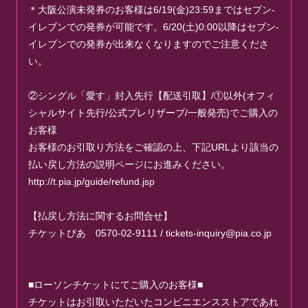
＊大阪公演未発券のお客様は6/19(金)23:59まではセブン-
イレブンでの発券が可能です。6/20(土)0:00以降はセブン-
イレブンでの発券が出来なくなりますのでご注意くださ
い。
②シングル「愛す」封入先行【配送引取】/①以外(オフィ
シャルサイト先行/公式プレリザーブ/一般発売)でご購入の
お客様
お客様のお引取り方法をご確認の上、下記URLより該当の
払い戻し方法の説明ページにお進みください。
http://t.pia.jp/guide/refund.jsp
【払戻し方法に関するお問合せ】
チケットぴあ 0570-02-9111 /
tickets-inquiry@pia.co.jp
■ローソンチケットにてご購入のお客様■
チケットはお引取いただいたコンビニエンスストアであれ