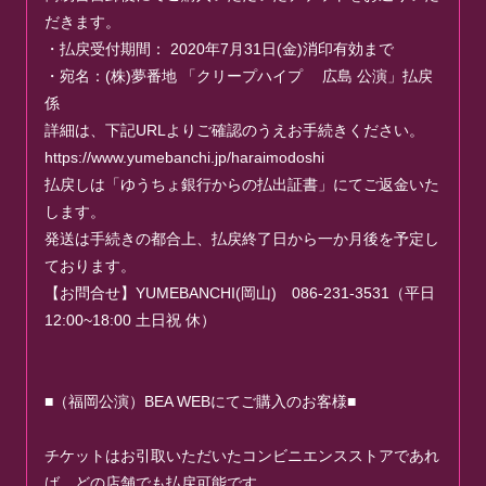
だきます。
・払戻受付期間： 2020年7月31日(金)消印有効まで
・宛名：(株)夢番地 「クリープハイプ 広島 公演」払戻
係
詳細は、下記URLよりご確認のうえお手続きください。
https://www.yumebanchi.jp/haraimodoshi
払戻しは「ゆうちょ銀行からの払出証書」にてご返金いた
します。
発送は手続きの都合上、払戻終了日から一か月後を予定し
ております。
【お問合せ】YUMEBANCHI(岡山) 086-231-3531（平日
12:00~18:00 土日祝 休）
■（福岡公演）BEA WEBにてご購入のお客様■
チケットはお引取いただいたコンビニエンスストアであれ
ば、どの店舗でも払戻可能です。