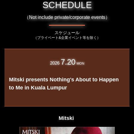
SCHEDULE
（Not include private/corporate events）
スケジュール
（プライベート&企業イベント等を除く）
7.20
2026
MON
Mitski presents Nothing's About to Happen
to Me in Kuala Lumpur
Mitski