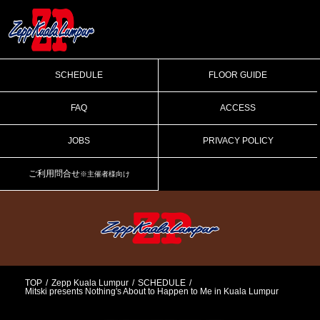
SCHEDULE
FLOOR GUIDE
FAQ
ACCESS
JOBS
PRIVACY POLICY
ご利用問合せ
※主催者様向け
TOP
Zepp Kuala Lumpur
SCHEDULE
Mitski presents Nothing's About to Happen to Me in Kuala Lumpur