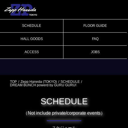
SCHEDULE
FLOOR GUIDE
HALL GOODS
FAQ
ACCESS
JOBS
TOP
Zepp Haneda (TOKYO)
SCHEDULE
DREAM BUNCH powerd by GURU GURU!
SCHEDULE
（Not include private/corporate events）
スケジュール