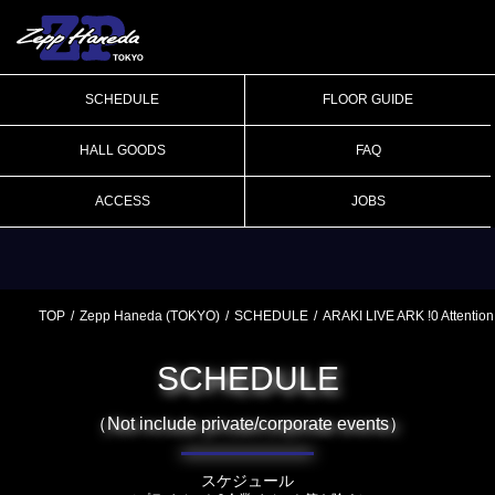
SCHEDULE
FLOOR GUIDE
HALL GOODS
FAQ
ACCESS
JOBS
TOP
Zepp Haneda (TOKYO)
SCHEDULE
ARAKI LIVE ARK !0 Attention
SCHEDULE
（Not include private/corporate events）
スケジュール