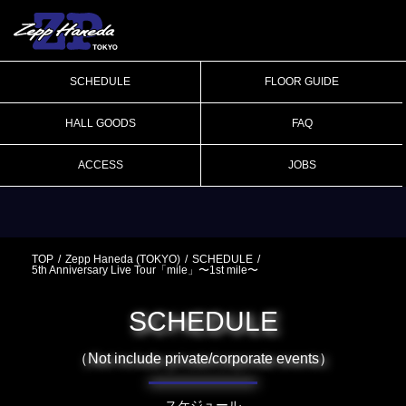
SCHEDULE
FLOOR GUIDE
HALL GOODS
FAQ
ACCESS
JOBS
TOP
Zepp Haneda (TOKYO)
SCHEDULE
5th Anniversary Live Tour「mile」〜1st mile〜
SCHEDULE
（Not include private/corporate events）
スケジュール