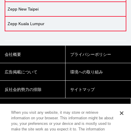
Zepp New Taipei
Zepp Kuala Lumpur
会社概要
プライバシーポリシー
広告掲載について
環境への取り組み
反社会的勢力の排除
サイトマップ
Cookie Settings
When you visit any website, it may store or retrieve
information on your browser. This information might be about
you, your preferences or your device and is mostly used to
make the site work as you expect it to. The information