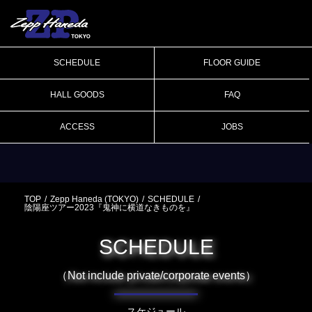
SCHEDULE
FLOOR GUIDE
HALL GOODS
FAQ
ACCESS
JOBS
TOP
Zepp Haneda (TOKYO)
SCHEDULE
陰陽座ツアー2023『鬼神に横道なきものを』
SCHEDULE
（Not include private/corporate events）
スケジュール