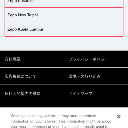
Zepp Fukuoka
Zepp New Taipei
Zepp Kuala Lumpur
会社概要
プライバシーポリシー
広告掲載について
環境への取り組み
反社会的勢力の排除
サイトマップ
Cookie Settings
When you visit any website, it may store or retrieve
information on your browser. This information might be about
you, your preferences or your device and is mostly used to