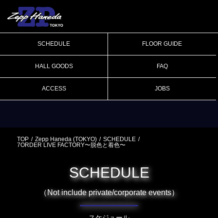
SCHEDULE
FLOOR GUIDE
HALL GOODS
FAQ
ACCESS
JOBS
TOP
Zepp Haneda (TOKYO)
SCHEDULE
7ORDER LIVE FACTORY〜脱色と着色〜
SCHEDULE
（Not include private/corporate events）
スケジュール