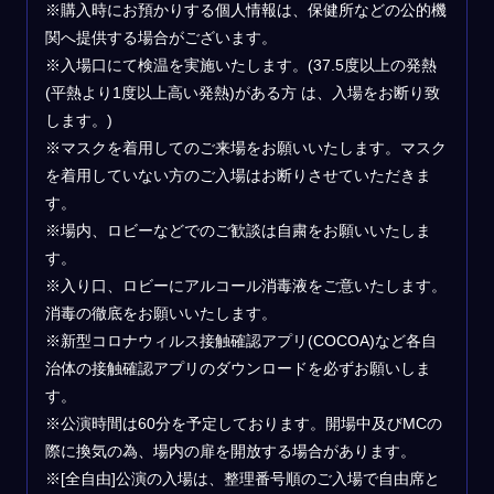
※購入時にお預かりする個人情報は、保健所などの公的機
関へ提供する場合がございます。
※入場口にて検温を実施いたします。(37.5度以上の発熱
(平熱より1度以上高い発熱)がある方 は、入場をお断り致
します。)
※マスクを着用してのご来場をお願いいたします。マスク
を着用していない方のご入場はお断りさせていただきま
す。
※場内、ロビーなどでのご歓談は自粛をお願いいたしま
す。
※入り口、ロビーにアルコール消毒液をご意いたします。
消毒の徹底をお願いいたします。
※新型コロナウィルス接触確認アプリ(COCOA)など各自
治体の接触確認アプリのダウンロードを必ずお願いしま
す。
※公演時間は60分を予定しております。開場中及びMCの
際に換気の為、場内の扉を開放する場合があります。
※[全自由]公演の入場は、整理番号順のご入場で自由席と