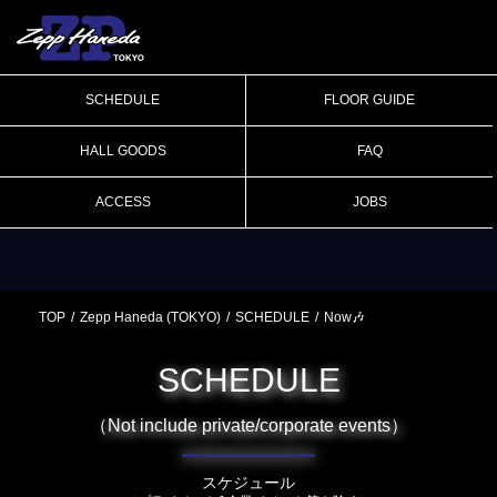
SCHEDULE
FLOOR GUIDE
HALL GOODS
FAQ
ACCESS
JOBS
TOP
Zepp Haneda (TOKYO)
SCHEDULE
Now🎶
SCHEDULE
（Not include private/corporate events）
スケジュール