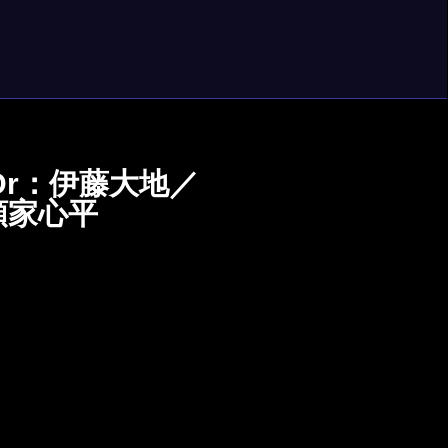
／Dr：伊藤大地／
類家心平