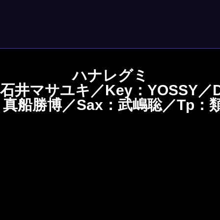
ハナレグミ
 Gt：石井マサユキ／Key：YOSSY
s：真船勝博／Sax：武嶋聡／Tp：