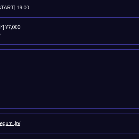
START]
19:00
 ¥7,000
0
egumi.jp/