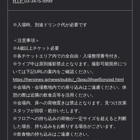
H.I.P.
03-3475-9999
※入場時、別途ドリンク代が必要です
＜注意事項＞
※4歳以上チケット必要
※各チケットエリア内での全自由・入場整理番号付き。
※ライブ中は原則撮影禁止となります。撮影可能箇所につ
いては下記URLの案内をご確認ください。
https://heroines.jp/news/public/_/3pqu3jhqel5onzqd.html
※会場内・会場敷地内での座り込みはご遠慮ください。休
憩の際は近隣の飲食店等を活用ください。
※会場内、床への荷物置きは禁止となります。見つけ次第
スタッフが回収・処分いたします。
※フロアへの持ち込みの荷物が一定サイズを超えると判断
した場合、持ち込みをお断りする場合がございます。
※飲食物の持ち込みはご遠慮ください。