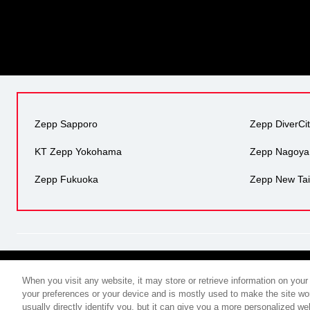
Zepp Sapporo
Zepp DiverCi
KT Zepp Yokohama
Zepp Nagoya
Zepp Fukuoka
Zepp New Tai
When you visit any website, it may store or retrieve information on your
your preferences or your device and is mostly used to make the site wor
usually directly identify you, but it can give you a more personalized w