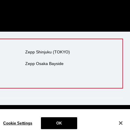
Zepp Shinjuku (TOKYO)
Zepp Osaka Bayside
り組み
反社会的勢力の排除
サイトマップ
Cookie Settings
Cookie Settings
OK
© 2018 Zepp Hall Network Inc.