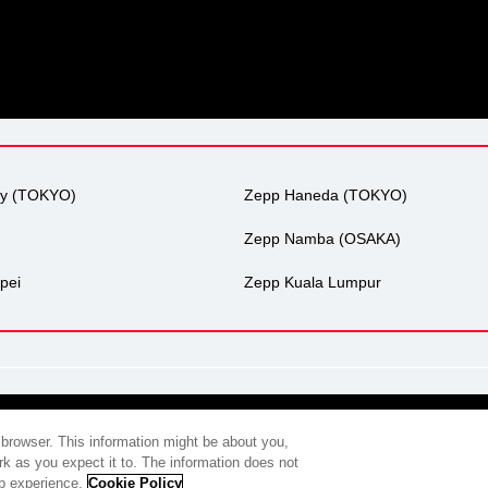
ty (TOKYO)
Zepp Haneda (TOKYO)
Zepp Namba (OSAKA)
pei
Zepp Kuala Lumpur
会社概要
プライバシーポリシー
広告掲載について
環境への取
 browser. This information might be about you,
k as you expect it to. The information does not
eb experience.
Cookie Policy