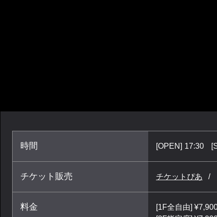
時間
[OPEN]
17:30
[
チケット販売
チケットぴあ
料金
[1F全自由] ¥7,90