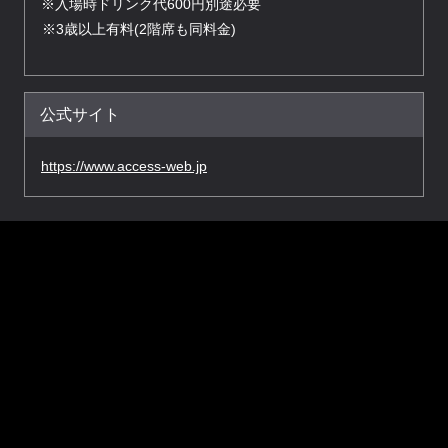
※入場時ドリンク代600円別途必要
※3歳以上有料(2階席も同料金)
公式サイト
https://www.access-web.jp