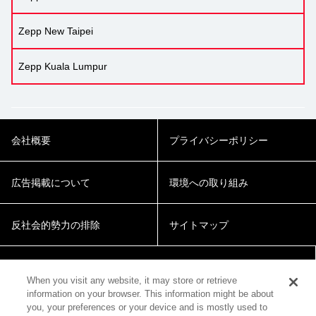
Zepp New Taipei
Zepp Kuala Lumpur
会社概要
プライバシーポリシー
広告掲載について
環境への取り組み
反社会的勢力の排除
サイトマップ
Cookie Settings
When you visit any website, it may store or retrieve
information on your browser. This information might be about
you, your preferences or your device and is mostly used to