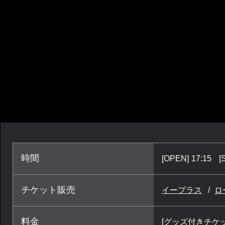
時間
[OPEN]
17:15
[
チケット販売
イープラス
ロ
料金
[グッズ付きチケット]