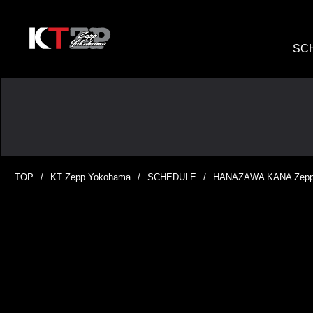
SC
TOP
KT Zepp Yokohama
SCHEDULE
HANAZAWA KANA Zepp To