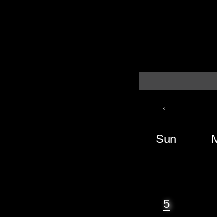
←
Sun
5