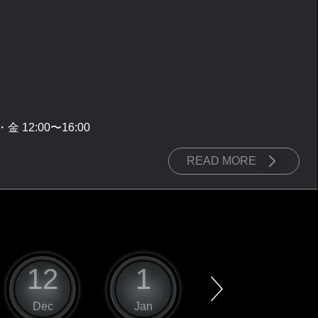
 12:00〜16:00
READ MORE
12
1
2
Dec
Jan
Feb