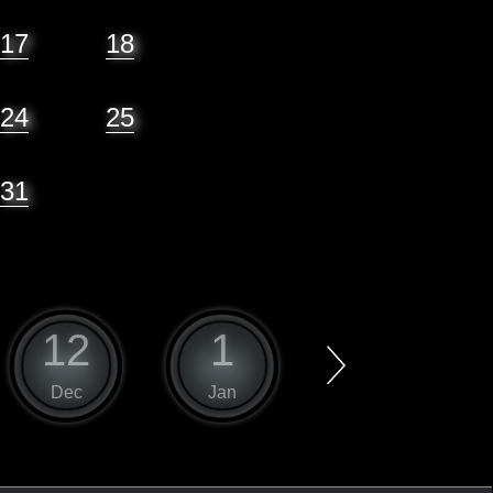
17
18
24
25
31
12
1
2
Dec
Jan
Feb