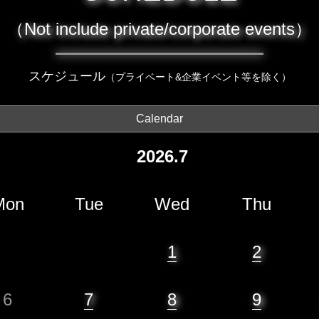
（Not include private/corporate events）
スケジュール
（プライベート&企業イベント等を除く）
Calendar
2026.7
Mon
Tue
Wed
Thu
1
2
6
7
8
9