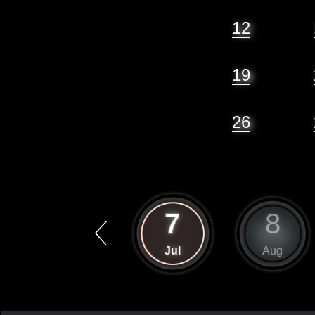
12
19
26
6
7
8
Jun
Jul
Aug