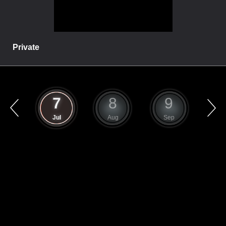
Private
6
7
8
9
1
un
Jul
Aug
Sep
O