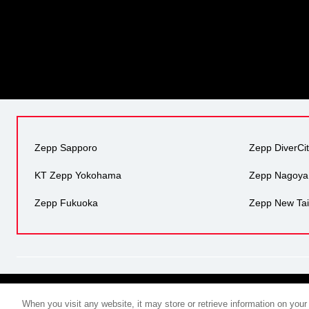
Zepp Sapporo
Zepp DiverCi
KT Zepp Yokohama
Zepp Nagoya
Zepp Fukuoka
Zepp New Tai
When you visit any website, it may store or retrieve information on your