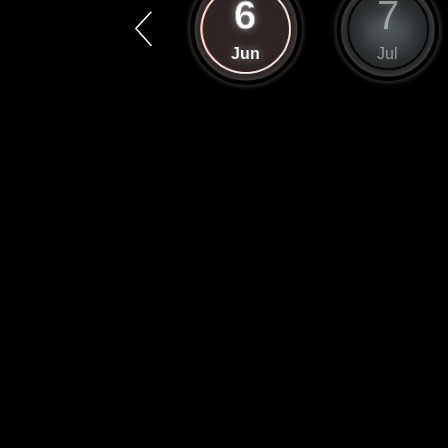
5
6
7
May
Jun
Jul