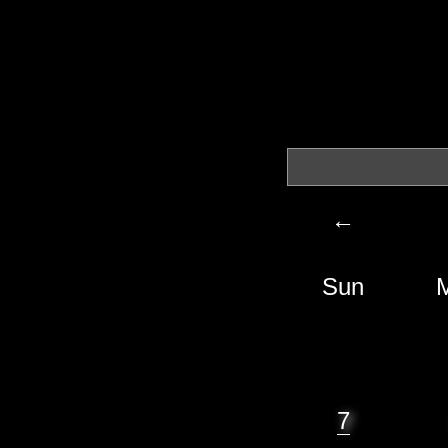
←
Sun
7