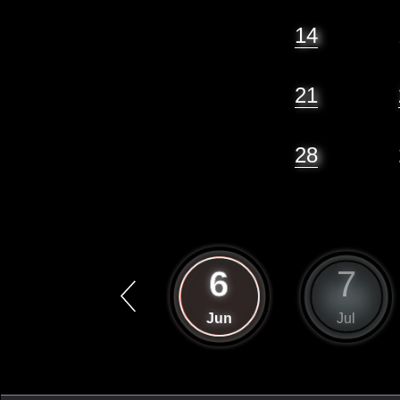
14
21
28
5
6
7
May
Jun
Jul