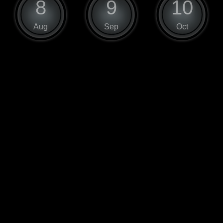
8
9
10
Aug
Sep
Oct